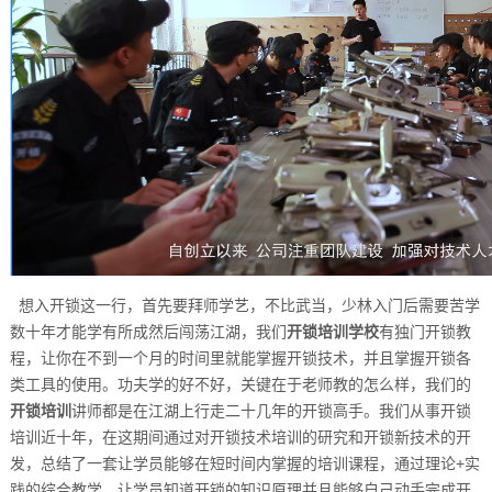
想入开锁这一行，首先要拜师学艺，不比武当，少林入门后需要苦学
数十年才能学有所成然后闯荡江湖，我们
开锁培训学校
有独门开锁教
程，让你在不到一个月的时间里就能掌握开锁技术，并且掌握开锁各
类工具的使用。功夫学的好不好，关键在于老师教的怎么样，我们的
开锁培训
讲师都是在江湖上行走二十几年的开锁高手。我们从事开锁
培训近十年，在这期间通过对开锁技术培训的研究和开锁新技术的开
发，总结了一套让学员能够在短时间内掌握的培训课程，通过理论+实
践的综合教学，让学员知道开锁的知识原理并且能够自己动手完成开